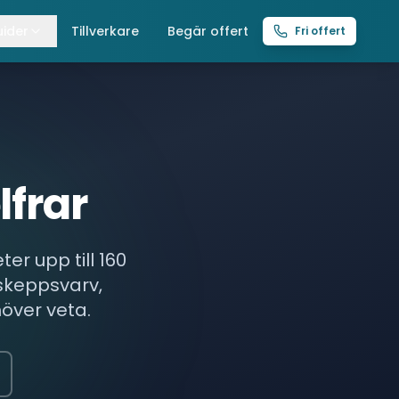
ider
Tillverkare
Begär offert
Fri offert
lla guider
raverser
ättingtelfrar
lfrar
intelfrar
ter upp till 160
 skeppsvarv,
höver veta.