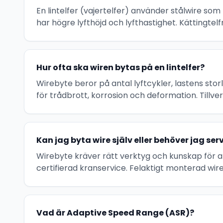
En lintelfer (vajertelfer) använder stålwire som 
har högre lyfthöjd och lyfthastighet. Kättingtel
Hur ofta ska wiren bytas på en lintelfer?
Wirebyte beror på antal lyftcykler, lastens storle
för trådbrott, korrosion och deformation. Tillverk
Kan jag byta wire själv eller behöver jag ser
Wirebyte kräver rätt verktyg och kunskap för at
certifierad kranservice. Felaktigt monterad wire
Vad är Adaptive Speed Range (ASR)?