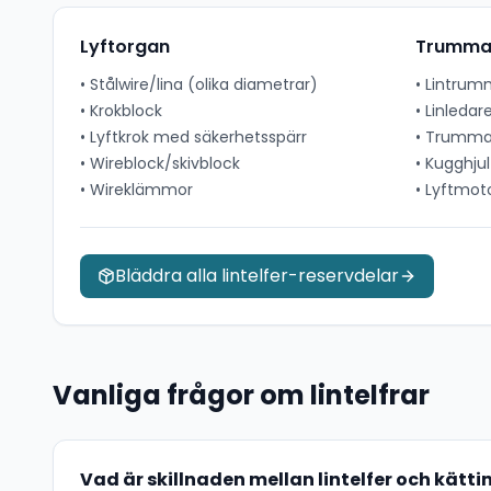
Lyftorgan
Trumma 
•
Stålwire/lina (olika diametrar)
•
Lintrum
•
Krokblock
•
Linledar
•
Lyftkrok med säkerhetsspärr
•
Trummax
•
Wireblock/skivblock
•
Kugghjul
•
Wireklämmor
•
Lyftmot
Bläddra alla lintelfer-reservdelar
Vanliga frågor om lintelfrar
Vad är skillnaden mellan lintelfer och kätti