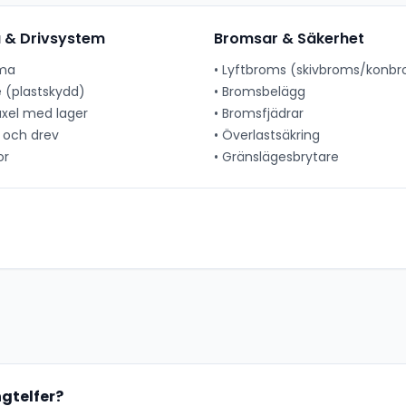
& Drivsystem
Bromsar & Säkerhet
ma
•
Lyftbroms (skivbroms/konb
e (plastskydd)
•
Bromsbelägg
el med lager
•
Bromsfjädrar
 och drev
•
Överlastsäkring
or
•
Gränslägesbrytare
ngtelfer?