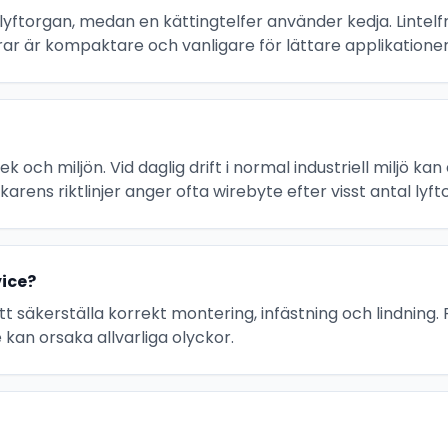
lyftorgan, medan en kättingtelfer använder kedja. Lintelfr
frar är kompaktare och vanligare för lättare applikatione
k och miljön. Vid daglig drift i normal industriell miljö ka
arens riktlinjer anger ofta wirebyte efter visst antal lyft
vice?
t säkerställa korrekt montering, infästning och lindning
 kan orsaka allvarliga olyckor.