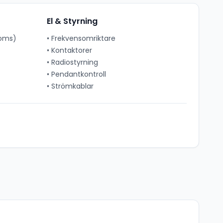
El & Styrning
roms)
•
Frekvensomriktare
•
Kontaktorer
•
Radiostyrning
•
Pendantkontroll
•
Strömkablar