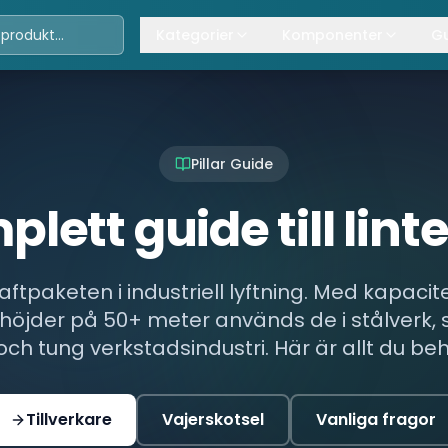
Kategorier
Komponenter
Gu
Travers
Våra komponenter
A
Kättingtelfrar
Övrig lyftanordning
T
Pillar Guide
Lintelfrar
K
lett guide till linte
Industriportar
L
Truckar
raftpaketen i industriell lyftning. Med kapacite
Hissar
thöjder på 50+ meter används de i stålverk,
Processindustri
och tung verkstadsindustri. Här är allt du be
Lyftbord
Tillverkare
Vajerskotsel
Vanliga fragor
Övrigt