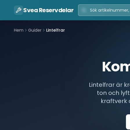
Svea Reservdelar
Hem
Guider
Lintelfrar
Komp
Lintelfrar är k
ton och lyf
kraftverk 