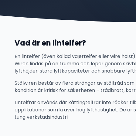
Vad är en lintelfer?
En lintelfer (även kallad vajertelfer eller wire hois
Wiren lindas på en trumma och löper genom skivblo
lyfthöjder, stora lyftkapaciteter och snabbare lyft
Stålwiren består av flera strängar av ståltråd som t
kondition är kritisk för säkerheten – trådbrott, ko
Lintelfrar används där kättingtelfrar inte räcker till:
applikationer som kräver hög lyfthastighet. De är s
tung verkstadsindustri.