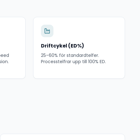
Driftcykel (ED%)
speed
25–60% för standardtelfer.
sion.
Processtelfrar upp till 100% ED.