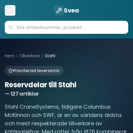
Svea
Öppna meny
Hem
Tillverkare
Stahl
Prioriterad leverantör
Reservdelar till
Stahl
—
127
artiklar
Stahl CraneSystems, tidigare Columbus
McKinnon och SWF, är en av världens äldsta
och mest respekterade tillverkare av
kättingtelfrar. Med rötter från 1876 kombinerar