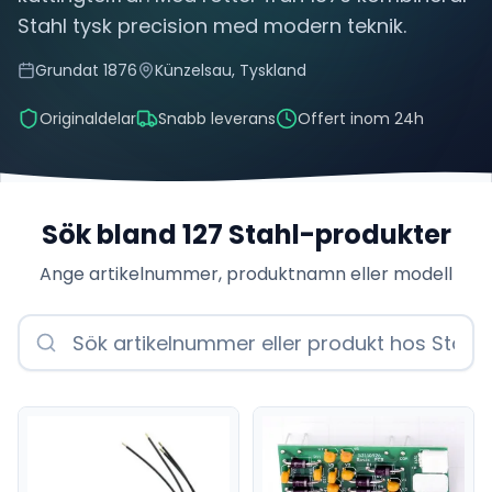
Stahl tysk precision med modern teknik.
Grundat
1876
Künzelsau, Tyskland
Originaldelar
Snabb leverans
Offert inom 24h
Sök bland
127
Stahl
-produkter
Ange artikelnummer, produktnamn eller modell