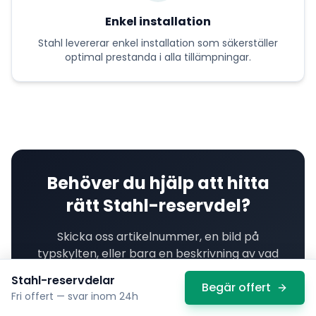
Enkel installation
Stahl
levererar
enkel installation
som säkerställer
optimal prestanda i alla tillämpningar.
Behöver du hjälp att hitta
rätt
Stahl
-reservdel?
Skicka oss artikelnummer, en bild på
typskylten, eller bara en beskrivning av vad
som behövs. Vi har tillgång till ett europeiskt
Stahl
-reservdelar
nätverk av leverantörer och hittar även
Begär offert
Fri offert — svar inom 24h
ovanliga
Stahl
-komponenter.