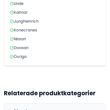
Linde
Kalmar
Jungheinrich
Konecranes
Nissan
Doosan
Övriga
Relaterade produktkategorier