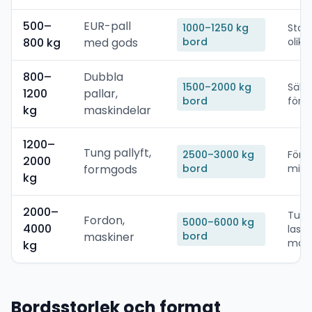
500–
EUR-pall
1000–1250 kg
Stapl
800 kg
med gods
bord
olik
800–
Dubbla
1500–2000 kg
Säke
1200
pallar,
bord
för i
kg
maskindelar
1200–
Tung pallyft,
2500–3000 kg
Förlä
2000
formgods
bord
mind
kg
2000–
Tung
Fordon,
5000–6000 kg
4000
laste
maskiner
bord
marg
kg
Bordsstorlek och format