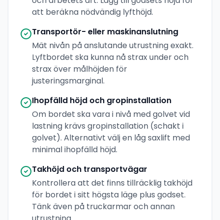
och arbetets art. Lägg till godsets höjd för
att beräkna nödvändig lyfthöjd.
Transportör- eller maskinanslutning
Mät nivån på anslutande utrustning exakt.
Lyftbordet ska kunna nå strax under och
strax över målhöjden för
justeringsmarginal.
Ihopfälld höjd och gropinstallation
Om bordet ska vara i nivå med golvet vid
lastning krävs gropinstallation (schakt i
golvet). Alternativt välj en låg saxlift med
minimal ihopfälld höjd.
Takhöjd och transportvägar
Kontrollera att det finns tillräcklig takhöjd
för bordet i sitt högsta läge plus godset.
Tänk även på truckarmar och annan
utrustning.