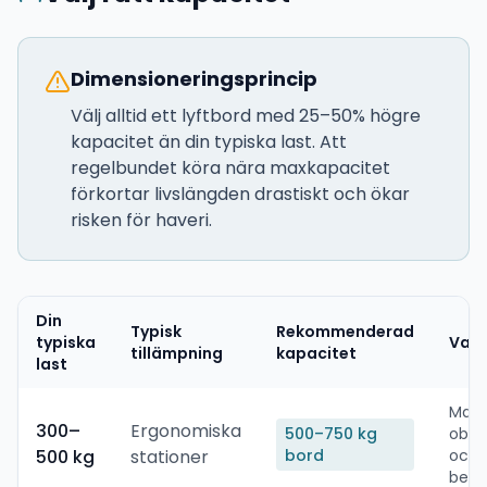
Dimensioneringsprincip
Välj alltid ett lyftbord med 25–50% högre
kapacitet än din typiska last. Att
regelbundet köra nära maxkapacitet
förkortar livslängden drastiskt och ökar
risken för haveri.
Din
Typisk
Rekommenderad
typiska
Varf
tillämpning
kapacitet
last
Margi
300–
Ergonomiska
500–750 kg
obal
500 kg
stationer
bord
och 
beh