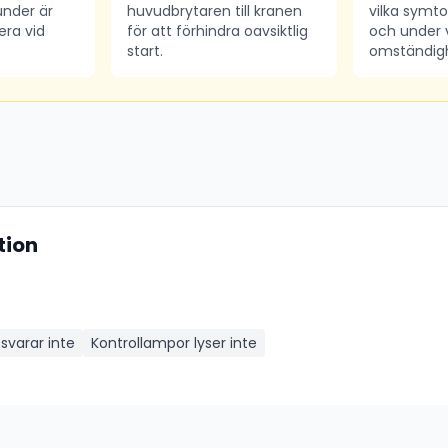
under är
huvudbrytaren till kranen
vilka sym
era vid
för att förhindra oavsiktlig
och under v
start.
omständigh
tion
svarar inte
Kontrollampor lyser inte