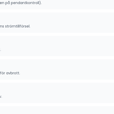
ven på pendantkontroll).
s strömtillförsel.
.
för avbrott.
v.