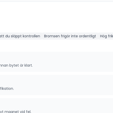
att du släppt kontrollen
Bromsen frigör inte ordentligt
Hög fr
nan bytet är klart.
fikation.
yt magnet vid fel.