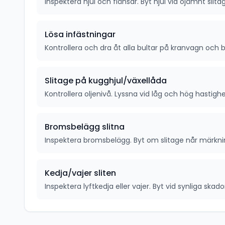
Inspektera hjul och flänsar. Byt hjul vid ojämnt slita
Lösa infästningar
Kontrollera och dra åt alla bultar på kranvagn och b
Slitage på kugghjul/växellåda
Kontrollera oljenivå. Lyssna vid låg och hög hastighe
Bromsbelägg slitna
Inspektera bromsbelägg. Byt om slitage når märkni
Kedja/vajer sliten
Inspektera lyftkedja eller vajer. Byt vid synliga skado