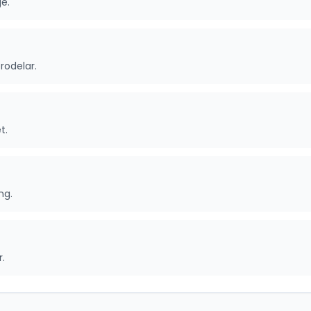
ge.
rodelar.
t.
ng.
r.