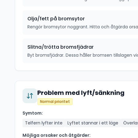
Olja/fett på bromsytor
Rengör bromsytor noggrant. Hitta och åtgärda orsak
Slitna/trötta bromsfjädrar
Byt bromsfjädrar. Dessa håller bromsen tillslagen v
Problem med lyft/sänkning
Normal prioritet
Symtom:
Telfern lyfter inte
Lyftet stannar i ett läge
Överla
Möjliga orsaker och åtgärder: