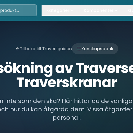
Kategorier
Komponenter
Gu
Travers
Våra komponenter
A
Kättingtelfrar
Övrig lyftanordning
T
Tillbaka till Traversguiden
Kunskapsbank
Lintelfrar
K
sökning av Travers
Industriportar
L
Traverskranar
Truckar
Hissar
r inte som den ska? Här hittar du de vanlig
Processindustri
och hur du kan åtgärda dem. Vissa åtgärder 
Lyftbord
personal.
Övrigt