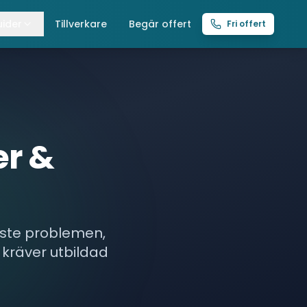
ider
Tillverkare
Begär offert
Fri offert
lla guider
raverser
ättingtelfrar
er &
intelfrar
aste problemen,
kräver utbildad