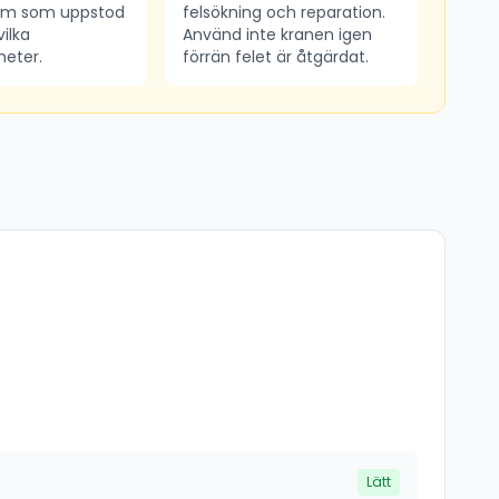
tom som uppstod
felsökning och reparation.
ilka
Använd inte kranen igen
eter.
förrän felet är åtgärdat.
Lätt