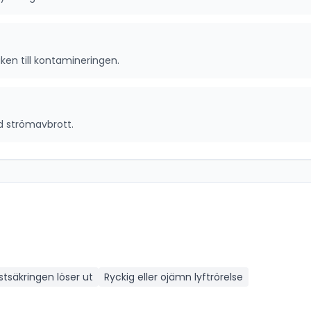
en till kontamineringen.
id strömavbrott.
stsäkringen löser ut
Ryckig eller ojämn lyftrörelse