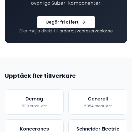
ovanliga
Sulzer
-komponenter.
Begär fri offert
Eller mejla direkt till
order@sveareservdelar.se
Upptäck fler tillverkare
Demag
Generell
5119
produkter
5054
produkter
Konecranes
Schneider Electric