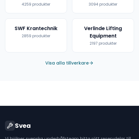
4259
produkter
3094
produkter
SWF Krantechnik
Verlinde Lifting
Equipment
2859
produkter
2197
produkter
Visa alla tillverkare
Svea
Vi hjälper svenska underhållsteam hitta rätt reservdelar till