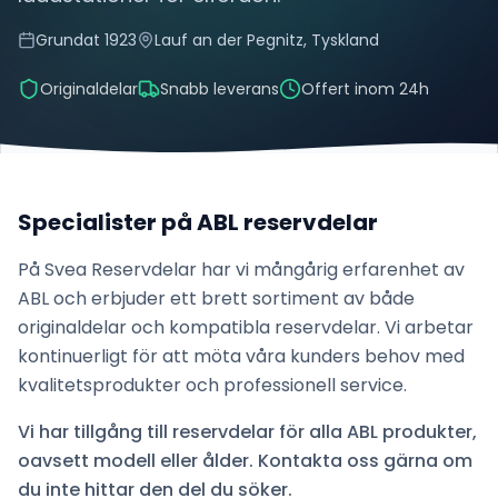
Grundat
1923
Lauf an der Pegnitz, Tyskland
Originaldelar
Snabb leverans
Offert inom 24h
Specialister på
ABL
reservdelar
På Svea Reservdelar har vi mångårig erfarenhet av
ABL
och erbjuder ett brett sortiment av både
originaldelar och kompatibla reservdelar. Vi arbetar
kontinuerligt för att möta våra kunders behov med
kvalitetsprodukter och professionell service.
Vi har tillgång till reservdelar för alla
ABL
produkter,
oavsett modell eller ålder. Kontakta oss gärna om
du inte hittar den del du söker.