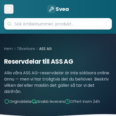
Svea
Öppna meny
Hem
Tillverkare
ASS AG
Reservdelar till
ASS AG
Alla våra
ASS AG
-reservdelar är inte sökbara online
ännu — men vi har troligtvis det du behöver. Beskriv
vilken del eller maskin det gäller så tar vi det
därifrån.
Originaldelar
Snabb leverans
Offert inom 24h