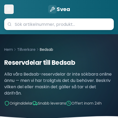
Svea
Öppna meny
Hem
Tillverkare
Bedsab
Reservdelar till
Bedsab
Alla våra
Bedsab
-reservdelar är inte sökbara online
ännu — men vi har troligtvis det du behöver. Beskriv
vilken del eller maskin det gäller så tar vi det
därifrån.
Originaldelar
Snabb leverans
Offert inom 24h