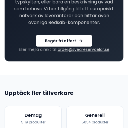
typskylten, eller bara en beskrivning av vad
som behövs. Vi har tillgång till ett europeiskt
nätverk av leverantörer och hittar även
ovanliga
Bedsab
-komponenter.
Begär fri offert
Eller mejla direkt till
order@sveareservdelar.se
Upptäck fler tillverkare
Demag
Generell
5119
produkter
5054
produkter