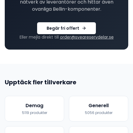
nätverk av leverantörer och hittar även
ovanliga
Bellin
-komponenter.
Begär fri offert
Eller mejla direkt till
order@sveareservdelar.se
Upptäck fler tillverkare
Demag
Generell
5119
produkter
5056
produkter