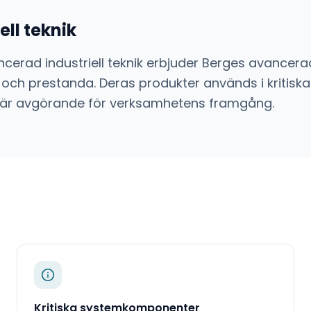
ll teknik
cerad industriell teknik
erbjuder
Berges
avancera
 och prestanda. Deras produkter används i kritiska
sion är avgörande för verksamhetens framgång.
Kritiska systemkomponenter