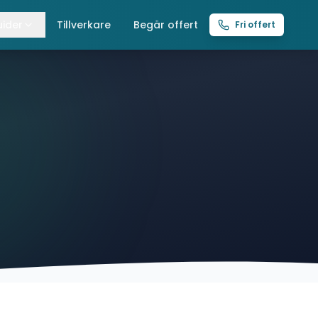
ider
Tillverkare
Begär offert
Fri offert
lla guider
raverser
ättingtelfrar
intelfrar