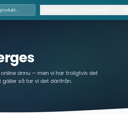
Kategorier
Komponenter
Gu
Travers
Våra komponenter
A
Kättingtelfrar
Övrig lyftanordning
T
Lintelfrar
K
erges
Industriportar
L
online ännu — men vi har troligtvis det
Truckar
 gäller så tar vi det därifrån.
Hissar
Processindustri
Lyftbord
Övrigt