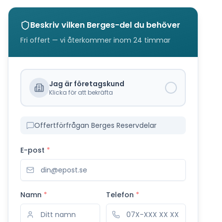
Beskriv vilken
Berges
-del du behöver
Fri offert — vi återkommer inom 24 timmar
Jag är företagskund
Klicka för att bekräfta
Offertförfrågan Berges Reservdelar
E-post
*
Namn
*
Telefon
*