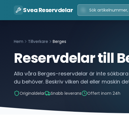
Svea Reservdelar
Hem
Tillverkare
Berges
Reservdelar till
B
Alla våra
Berges
-reservdelar är inte sökbara 
du behöver. Beskriv vilken del eller maskin det
Originaldelar
Snabb leverans
Offert inom 24h