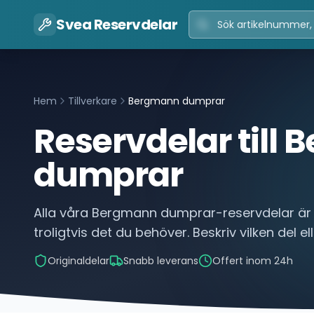
Svea Reservdelar
Hem
Tillverkare
Bergmann dumprar
Reservdelar till
B
dumprar
Alla våra
Bergmann dumprar
-reservdelar är
troligtvis det du behöver. Beskriv vilken del el
Originaldelar
Snabb leverans
Offert inom 24h