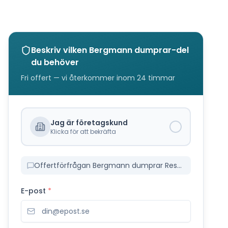
Beskriv vilken
Bergmann dumprar
-del
du behöver
Fri offert — vi återkommer inom 24 timmar
Jag är företagskund
Klicka för att bekräfta
Offertförfrågan Bergmann dumprar Reservdelar
E-post
*