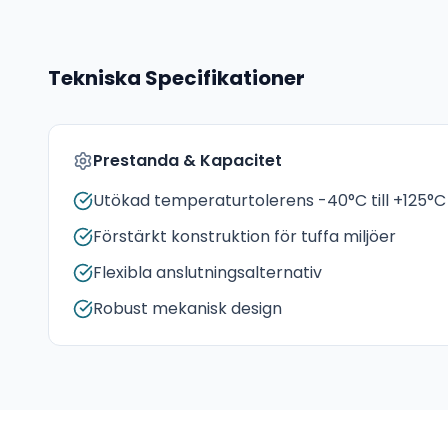
Tekniska Specifikationer
Prestanda & Kapacitet
Utökad temperaturtolerens -40°C till +125°C
Förstärkt konstruktion för tuffa miljöer
Flexibla anslutningsalternativ
Robust mekanisk design