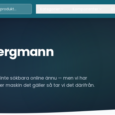
Kategorier
Komponenter
Gu
Travers
Våra komponenter
A
Kättingtelfrar
Övrig lyftanordning
T
Lintelfrar
K
ergmann
Industriportar
L
Truckar
Hissar
 inte sökbara online ännu — men vi har
ler maskin det gäller så tar vi det därifrån.
Processindustri
Lyftbord
Övrigt