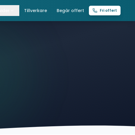
ider
Tillverkare
Begär offert
Fri offert
lla guider
raverser
ättingtelfrar
intelfrar