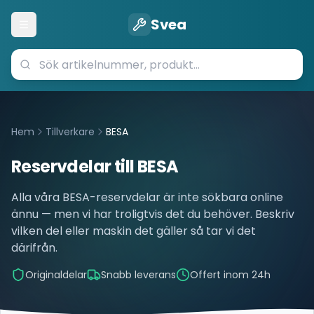
Svea
Öppna meny
Hem
Tillverkare
BESA
Reservdelar till
BESA
Alla våra
BESA
-reservdelar är inte sökbara online
ännu — men vi har troligtvis det du behöver. Beskriv
vilken del eller maskin det gäller så tar vi det
därifrån.
Originaldelar
Snabb leverans
Offert inom 24h