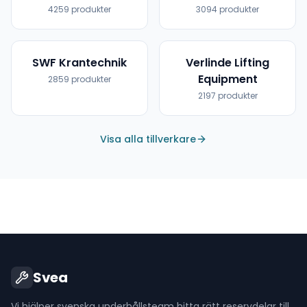
4259
produkter
3094
produkter
SWF Krantechnik
Verlinde Lifting
Equipment
2859
produkter
2197
produkter
Visa alla tillverkare
Svea
Vi hjälper svenska underhållsteam hitta rätt reservdelar till