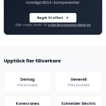
ovanliga
BESA
-komponenter.
Begär fri offert
Eller mejla direkt till
order@sveareservdelar.se
Upptäck fler tillverkare
Demag
Generell
5119
produkter
5054
produkter
Konecranes
Schneider Electric