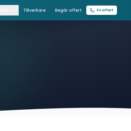
ider
Tillverkare
Begär offert
Fri offert
lla guider
raverser
ättingtelfrar
intelfrar