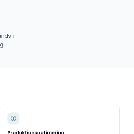
nds i
g.
Produktionsoptimering