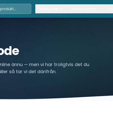
Kategorier
Komponenter
Gu
Travers
Våra komponenter
A
Kättingtelfrar
Övrig lyftanordning
T
Lintelfrar
K
ode
Industriportar
L
nline ännu — men vi har troligtvis det du
Truckar
ler så tar vi det därifrån.
Hissar
Processindustri
Lyftbord
Övrigt