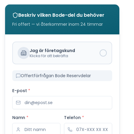
Beskriv vilken
Bode
-del du behöver
Fri offert — vi återkommer inom 24 timmar
Jag är företagskund
Klicka för att bekräfta
Offertförfrågan Bode Reservdelar
E-post
*
Namn
*
Telefon
*