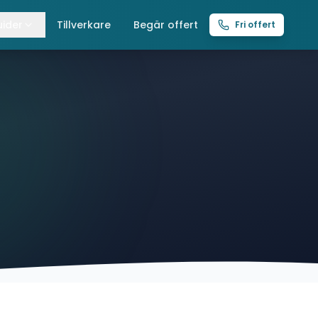
ider
Tillverkare
Begär offert
Fri offert
lla guider
raverser
ättingtelfrar
intelfrar