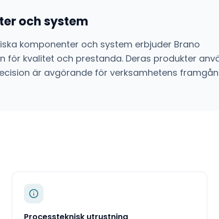
er och system
niska komponenter och system
erbjuder
Brano
 för kvalitet och prestanda. Deras produkter anvä
ch precision är avgörande för verksamhetens framgån
Processteknisk utrustning