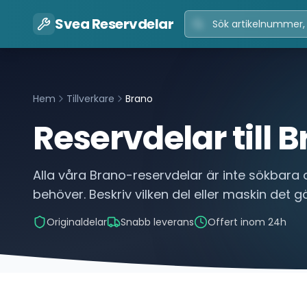
Svea Reservdelar
Hem
Tillverkare
Brano
Reservdelar till
B
Alla våra
Brano
-reservdelar är inte sökbara 
behöver. Beskriv vilken del eller maskin det gäl
Originaldelar
Snabb leverans
Offert inom 24h