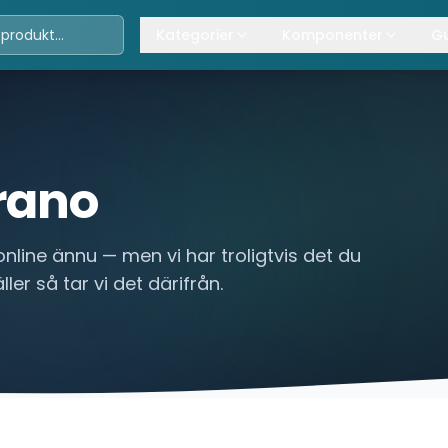
Kategorier
Komponenter
Gu
Travers
Våra komponenter
A
Kättingtelfrar
Övrig lyftanordning
T
Lintelfrar
K
rano
Industriportar
L
online ännu — men vi har troligtvis det du
Truckar
ler så tar vi det därifrån.
Hissar
Processindustri
Lyftbord
Övrigt