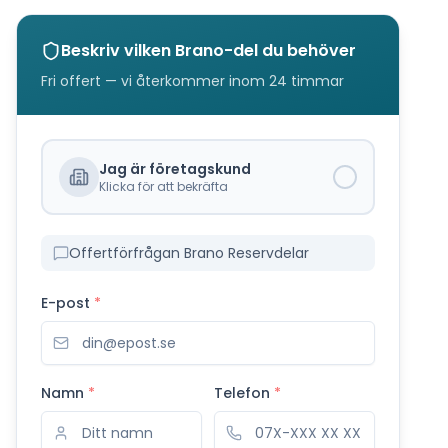
Beskriv vilken
Brano
-del du behöver
Fri offert — vi återkommer inom 24 timmar
Jag är företagskund
Klicka för att bekräfta
Offertförfrågan Brano Reservdelar
E-post
*
Namn
*
Telefon
*