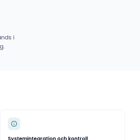
nds i
g.
Systemintegration och kontroll