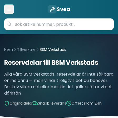
Svea
Öppna meny
Hem
Tillverkare
BSM Verkstads
Reservdelar till
BSM Verkstads
Alla våra
BSM Verkstads
-reservdelar är inte sökbara
online ännu — men vi har troligtvis det du behöver.
Beskriv vilken del eller maskin det gäller så tar vi det
därifrån.
Originaldelar
Snabb leverans
Offert inom 24h