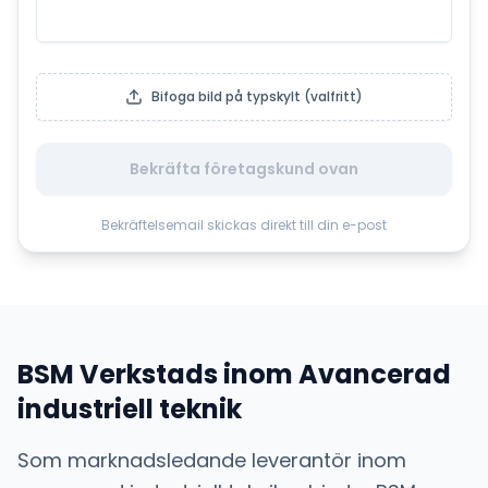
Bifoga bild på typskylt (valfritt)
Bekräfta företagskund ovan
Bekräftelsemail skickas direkt till din e-post
BSM Verkstads
inom
Avancerad
industriell teknik
Som marknadsledande leverantör inom