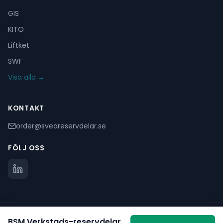
GIS
KITO
Liftket
SWF
Visa alla →
KONTAKT
order@sveareservdelar.se
FÖLJ OSS
©
2025
Svea Reservdelar. Alla rättigheter förbehållna.
BSM Verkstads
-reservdelar