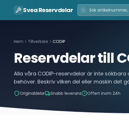
Svea Reservdelar
Hem
Tillverkare
CODIP
Reservdelar till
C
Alla våra
CODIP
-reservdelar är inte sökbara 
behöver. Beskriv vilken del eller maskin det gäl
Originaldelar
Snabb leverans
Offert inom 24h