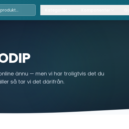
Kategorier
Komponenter
Gu
Travers
Våra komponenter
A
Kättingtelfrar
Övrig lyftanordning
T
Lintelfrar
K
ODIP
Industriportar
L
online ännu — men vi har troligtvis det du
Truckar
ler så tar vi det därifrån.
Hissar
Processindustri
Lyftbord
Övrigt