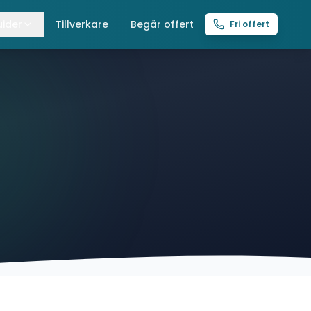
ider
Tillverkare
Begär offert
Fri offert
lla guider
raverser
ättingtelfrar
intelfrar