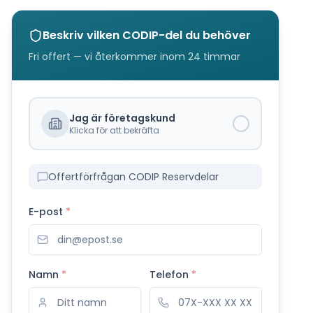
Beskriv vilken
CODIP
-del du behöver
Fri offert — vi återkommer inom 24 timmar
Jag är företagskund
Klicka för att bekräfta
Offertförfrågan CODIP Reservdelar
E-post
*
Namn
*
Telefon
*