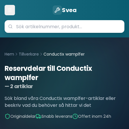
Svea
Öppna meny
Hem
Tillverkare
Conductix wamplfer
Reservdelar till
Conductix
wamplfer
—
2
artiklar
Sök bland våra
Conductix wamplfer
-artiklar eller
beskriv vad du behöver så hittar vi det
Originaldelar
Snabb leverans
Offert inom 24h