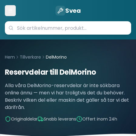
Svea
Öppna meny
Hem
Tillverkare
DelMorino
Reservdelar till
DelMorino
Alla våra
DelMorino
-reservdelar är inte sökbara
online ännu — men vi har troligtvis det du behöver.
Beskriv vilken del eller maskin det gäller så tar vi det
därifrån.
Originaldelar
Snabb leverans
Offert inom 24h