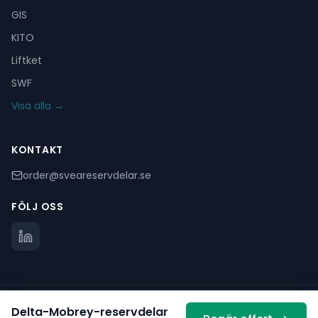
GIS
KITO
Liftket
SWF
Visa alla →
KONTAKT
order@sveareservdelar.se
FÖLJ OSS
©
2025
Svea Reservdelar. Alla rättigheter förbehållna.
Delta-Mobrey
-reservdelar