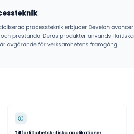
cessteknik
ialiserad processteknik
erbjuder
Develon
avancer
 och prestanda. Deras produkter används i kritiska
sion är avgörande för verksamhetens framgång.
Tillförlitlighetskritiska applikationer