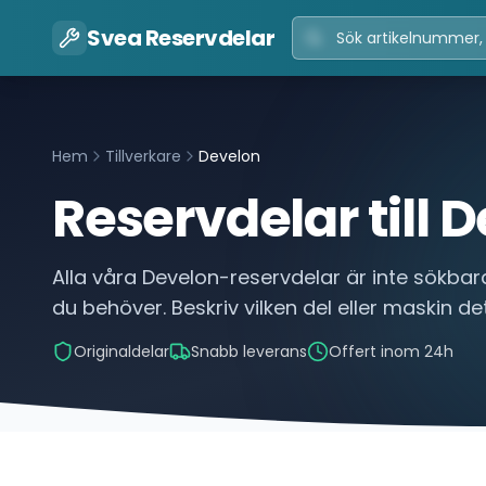
Svea Reservdelar
Hem
Tillverkare
Develon
Reservdelar till
D
Alla våra
Develon
-reservdelar är inte sökbara
du behöver. Beskriv vilken del eller maskin det
Originaldelar
Snabb leverans
Offert inom 24h