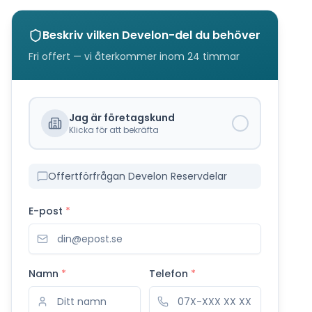
Beskriv vilken
Develon
-del du behöver
Fri offert — vi återkommer inom 24 timmar
Jag är företagskund
Klicka för att bekräfta
Offertförfrågan Develon Reservdelar
E-post
*
Namn
*
Telefon
*