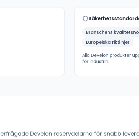
Säkerhetsstandard
Branschens kvalitetsn
Europeiska riktlinjer
Alla
Develon
produkter upp
för industrin.
fterfrågade
Develon
reservdelarna för snabb levera