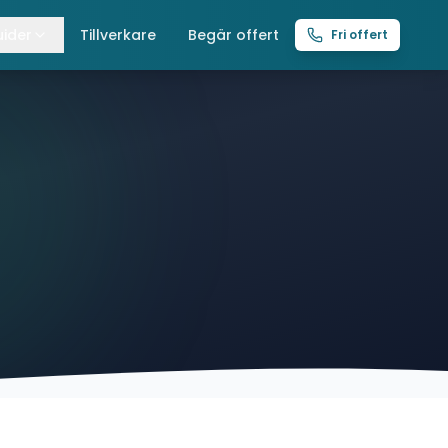
ider
Tillverkare
Begär offert
Fri offert
lla guider
raverser
ättingtelfrar
intelfrar