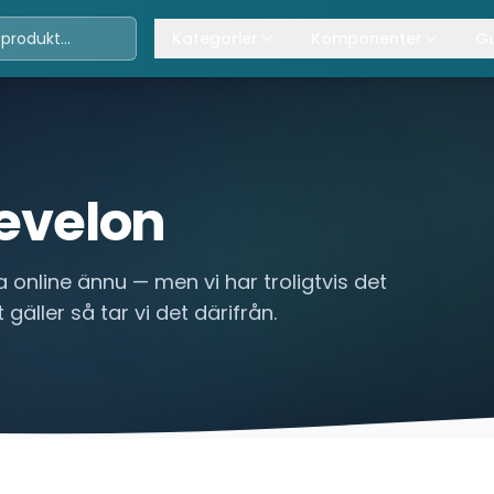
Kategorier
Komponenter
Gu
Travers
Våra komponenter
A
Kättingtelfrar
Övrig lyftanordning
T
Lintelfrar
K
evelon
Industriportar
L
 online ännu — men vi har troligtvis det
Truckar
 gäller så tar vi det därifrån.
Hissar
Processindustri
Lyftbord
Övrigt