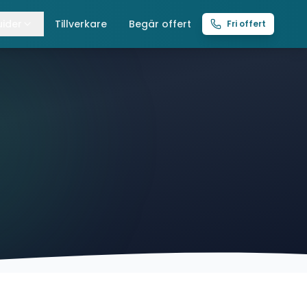
ider
Tillverkare
Begär offert
Fri offert
lla guider
raverser
ättingtelfrar
intelfrar