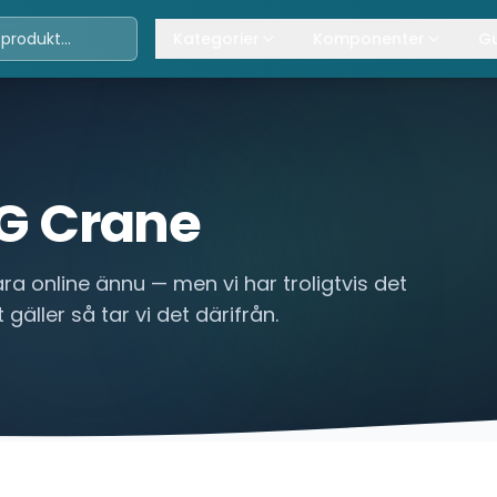
Kategorier
Komponenter
Gu
Travers
Våra komponenter
A
Kättingtelfrar
Övrig lyftanordning
T
Lintelfrar
K
G Crane
Industriportar
L
ra online ännu — men vi har troligtvis det
Truckar
 gäller så tar vi det därifrån.
Hissar
Processindustri
Lyftbord
Övrigt