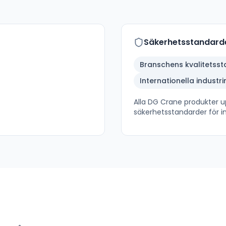
Säkerhetsstandard
Branschens kvalitetss
Internationella industr
Alla
DG Crane
produkter up
säkerhetsstandarder för in