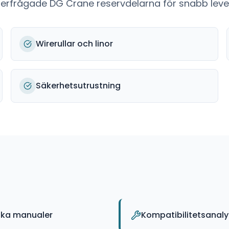
fterfrågade
DG Crane
reservdelarna för snabb lever
Wirerullar och linor
Säkerhetsutrustning
ska manualer
Kompatibilitetsanal