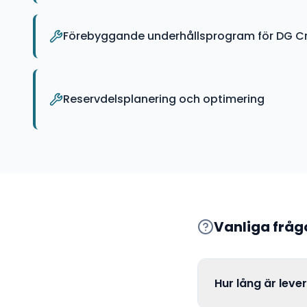
Förebyggande underhållsprogram för DG Cr
Reservdelsplanering och optimering
Vanliga frå
Hur lång är leve