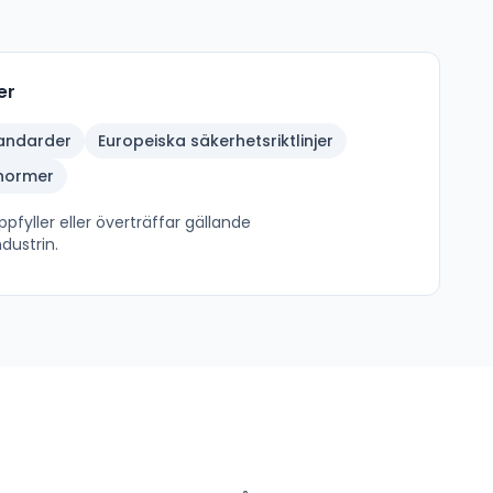
er
tandarder
Europeiska säkerhetsriktlinjer
inormer
pfyller eller överträffar gällande
dustrin.