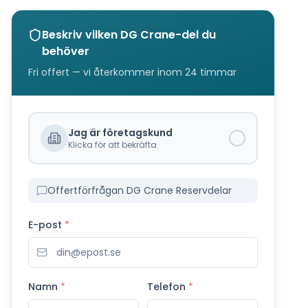
Beskriv vilken
DG Crane
-del du
behöver
Fri offert — vi återkommer inom 24 timmar
Jag är företagskund
Klicka för att bekräfta
Offertförfrågan DG Crane Reservdelar
E-post
*
Namn
*
Telefon
*