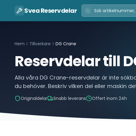
Svea Reservdelar
Hem
Tillverkare
DG Crane
Reservdelar till
D
Alla våra
DG Crane
-reservdelar är inte sökba
du behöver. Beskriv vilken del eller maskin det
Originaldelar
Snabb leverans
Offert inom 24h