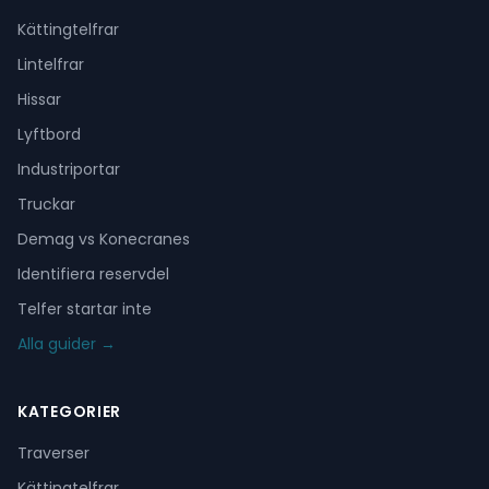
Kättingtelfrar
Lintelfrar
Hissar
Lyftbord
Industriportar
Truckar
Demag vs Konecranes
Identifiera reservdel
Telfer startar inte
Alla guider →
KATEGORIER
Traverser
Kättingtelfrar