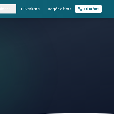
ider
Tillverkare
Begär offert
Fri offert
lla guider
raverser
ättingtelfrar
intelfrar