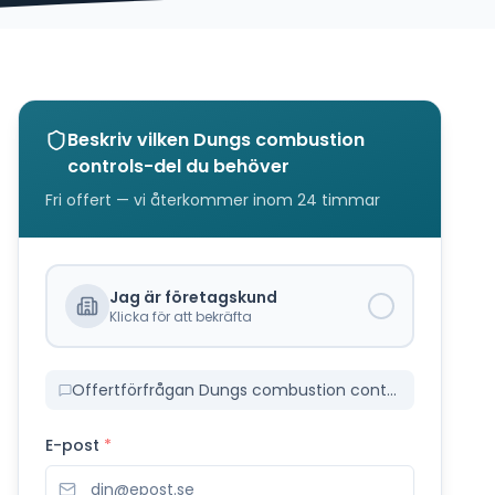
Beskriv vilken
Dungs combustion
controls
-del du behöver
Fri offert — vi återkommer inom 24 timmar
Jag är företagskund
Klicka för att bekräfta
Offertförfrågan Dungs combustion controls Reservdelar
E-post
*