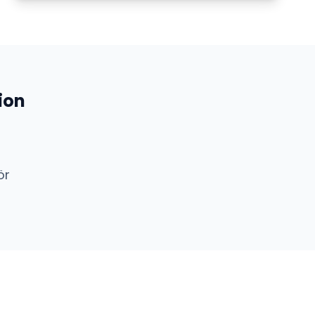
ion
ör