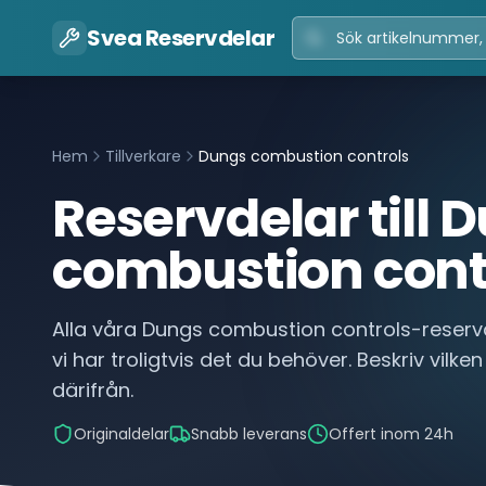
Svea Reservdelar
Hem
Tillverkare
Dungs combustion controls
Reservdelar till
D
combustion cont
Alla våra
Dungs combustion controls
-reserv
vi har troligtvis det du behöver. Beskriv vilken
därifrån.
Originaldelar
Snabb leverans
Offert inom 24h