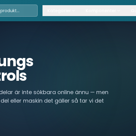
Kategorier
Komponenter
Gu
Travers
Våra komponenter
A
Kättingtelfrar
Övrig lyftanordning
T
Lintelfrar
K
ungs
Industriportar
L
rols
Truckar
Hissar
delar är inte sökbara online ännu — men
 del eller maskin det gäller så tar vi det
Processindustri
Lyftbord
Övrigt