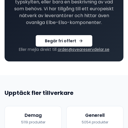
typskylten, eller bara en beskrivning av vad
som behövs. Vi har tillgång till ett europeiskt
nätverk av leverantörer och hittar även
ovanliga
Elbe-Elso
-komponenter.
Begär fri offert
Eller mejla direkt till
order@sveareservdelar.se
Upptäck fler tillverkare
Demag
Generell
5119
produkter
5054
produkter