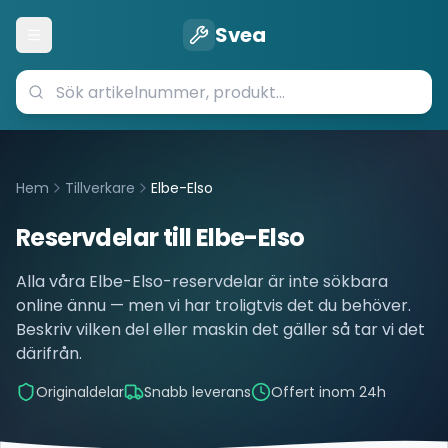
Svea
Öppna meny
Hem
Tillverkare
Elbe-Elso
Reservdelar till
Elbe-Elso
Alla våra
Elbe-Elso
-reservdelar är inte sökbara
online ännu — men vi har troligtvis det du behöver.
Beskriv vilken del eller maskin det gäller så tar vi det
därifrån.
Originaldelar
Snabb leverans
Offert inom 24h