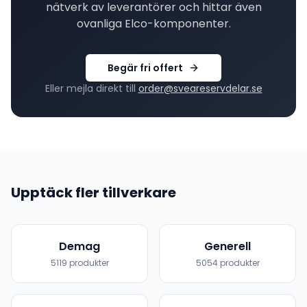
nätverk av leverantörer och hittar även
ovanliga
Elco
-komponenter.
Begär fri offert
Eller mejla direkt till
order@sveareservdelar.se
Upptäck fler tillverkare
Demag
Generell
5119
produkter
5054
produkter