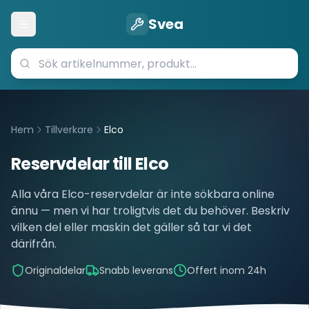
Svea
Öppna meny
Hem
Tillverkare
Elco
Reservdelar till
Elco
Alla våra
Elco
-reservdelar är inte sökbara online
ännu — men vi har troligtvis det du behöver. Beskriv
vilken del eller maskin det gäller så tar vi det
därifrån.
Originaldelar
Snabb leverans
Offert inom 24h