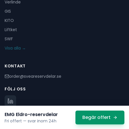
Verlinde
GIS
KITO
Liftket
SWF
Visa alla →
KONTAKT
order@sveareservdelar.se
FÖLJ OSS
EMG Eldro
-reservdelar
Begär offert
Fri offert — svar inom 24h