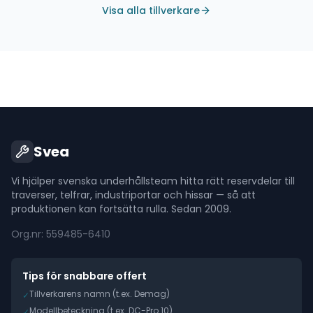
Visa alla tillverkare
Svea
Vi hjälper svenska underhållsteam hitta rätt reservdelar till
traverser, telfrar, industriportar och hissar — så att
produktionen kan fortsätta rulla. Sedan 2009.
Org.nr: 559485-6410
Tips för snabbare offert
Tillverkarens namn (t.ex. Demag)
✓
Modellbeteckning (t.ex. DC-Pro 10)
✓