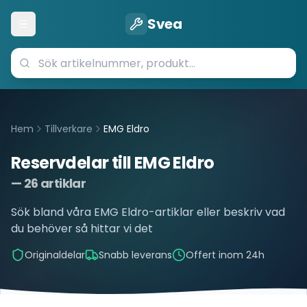
Svea
Öppna meny
Hem
Tillverkare
EMG Eldro
Reservdelar till
EMG Eldro
—
26
artiklar
Sök bland våra
EMG Eldro
-artiklar eller beskriv vad
du behöver så hittar vi det
Originaldelar
Snabb leverans
Offert inom 24h