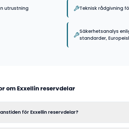
n utrustning
Teknisk rådgivning fö
Säkerhetsanalys enli
standarder, Europeiska
gor om
Exxellin
reservdelar
ranstiden för Exxellin reservdelar?