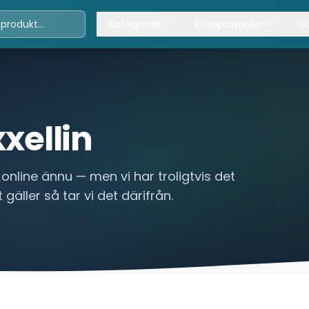
Kategorier
Komponenter
Gu
Travers
Våra komponenter
A
Kättingtelfrar
Övrig lyftanordning
T
Lintelfrar
K
xxellin
Industriportar
L
online ännu — men vi har troligtvis det
Truckar
 gäller så tar vi det därifrån.
Hissar
Processindustri
Lyftbord
Övrigt