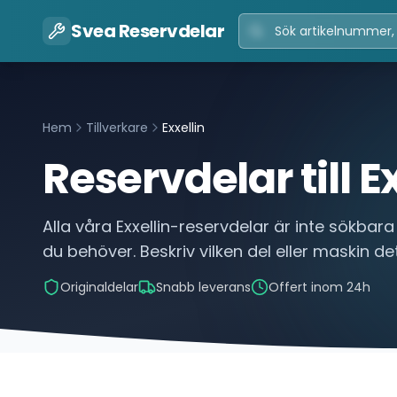
Svea Reservdelar
Hem
Tillverkare
Exxellin
Reservdelar till
E
Alla våra
Exxellin
-reservdelar är inte sökbara 
du behöver. Beskriv vilken del eller maskin det
Originaldelar
Snabb leverans
Offert inom 24h