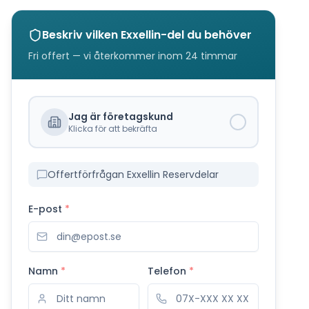
Beskriv vilken
Exxellin
-del du behöver
Fri offert — vi återkommer inom 24 timmar
Jag är företagskund
Klicka för att bekräfta
Offertförfrågan Exxellin Reservdelar
E-post
*
Namn
*
Telefon
*