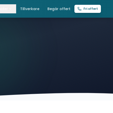
ider
Tillverkare
Begär offert
Fri offert
lla guider
raverser
ättingtelfrar
intelfrar