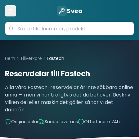
Svea
Öppna meny
Hem
Tillverkare
Fastech
Reservdelar till
Fastech
Alla våra
Fastech
-reservdelar är inte sökbara online
ännu — men vi har troligtvis det du behöver. Beskriv
vilken del eller maskin det gäller så tar vi det
därifrån.
Originaldelar
Snabb leverans
Offert inom 24h