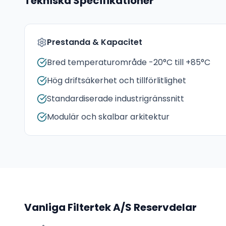
Tekniska Specifikationer
Prestanda & Kapacitet
Bred temperaturområde -20°C till +85°C
Hög driftsäkerhet och tillförlitlighet
Standardiserade industrigränssnitt
Modulär och skalbar arkitektur
Vanliga
Filtertek A/S
Reservdelar