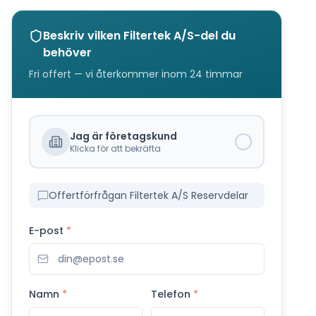
Beskriv vilken
Filtertek A/S
-del du
behöver
Fri offert — vi återkommer inom 24 timmar
Jag är företagskund
Klicka för att bekräfta
Offertförfrågan Filtertek A/S Reservdelar
E-post
*
Namn
*
Telefon
*