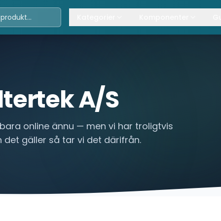
Kategorier
Komponenter
Gu
Travers
Våra komponenter
A
Kättingtelfrar
Övrig lyftanordning
T
Lintelfrar
K
iltertek A/S
Industriportar
L
bara online ännu — men vi har troligtvis
Truckar
 det gäller så tar vi det därifrån.
Hissar
Processindustri
Lyftbord
Övrigt