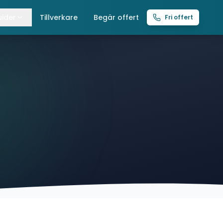
ider
Tillverkare
Begär offert
Fri offert
lla guider
raverser
ättingtelfrar
intelfrar