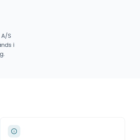
k A/S
nds i
g.