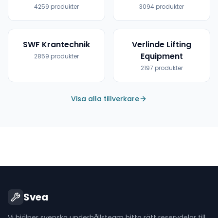
4259
produkter
3094
produkter
SWF Krantechnik
Verlinde Lifting
Equipment
2859
produkter
2197
produkter
Visa alla tillverkare
Svea
Vi hjälper svenska underhållsteam hitta rätt reservdelar till