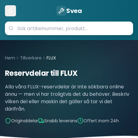
Svea
Öppna meny
Hem
Tillverkare
FLUX
Reservdelar till
FLUX
Alla våra
FLUX
-reservdelar är inte sökbara online
ännu — men vi har troligtvis det du behöver. Beskriv
vilken del eller maskin det gäller så tar vi det
därifrån.
Originaldelar
Snabb leverans
Offert inom 24h