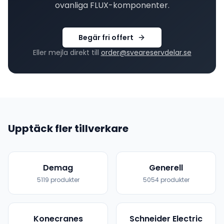
ovanliga
FLUX
-komponenter.
Begär fri offert
Eller mejla direkt till
order@sveareservdelar.se
Upptäck fler tillverkare
Demag
Generell
5119
produkter
5054
produkter
Konecranes
Schneider Electric