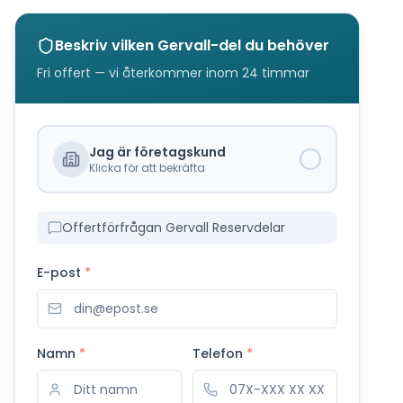
Beskriv vilken
Gervall
-del du behöver
Fri offert — vi återkommer inom 24 timmar
Jag är företagskund
Klicka för att bekräfta
Offertförfrågan Gervall Reservdelar
E-post
*
Namn
*
Telefon
*