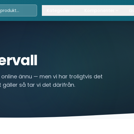
Kategorier
Komponenter
Gu
Travers
Våra komponenter
A
Kättingtelfrar
Övrig lyftanordning
T
Lintelfrar
K
ervall
Industriportar
L
 online ännu — men vi har troligtvis det
Truckar
 gäller så tar vi det därifrån.
Hissar
Processindustri
Lyftbord
Övrigt