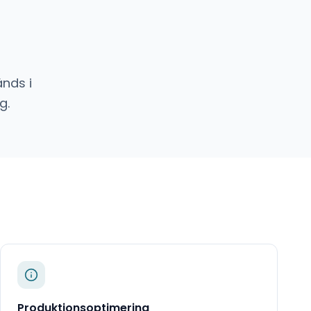
nds i
g.
Produktionsoptimering