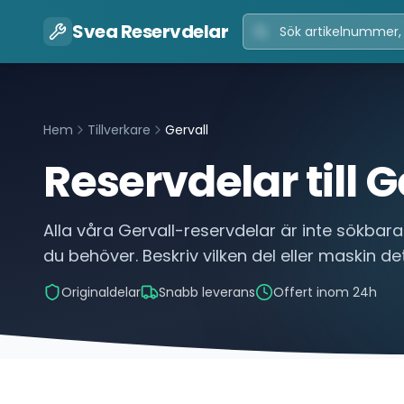
Svea Reservdelar
Hem
Tillverkare
Gervall
Reservdelar till
G
Alla våra
Gervall
-reservdelar är inte sökbara
du behöver. Beskriv vilken del eller maskin det
Originaldelar
Snabb leverans
Offert inom 24h