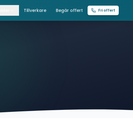
ider
Tillverkare
Begär offert
Fri offert
lla guider
raverser
ättingtelfrar
intelfrar