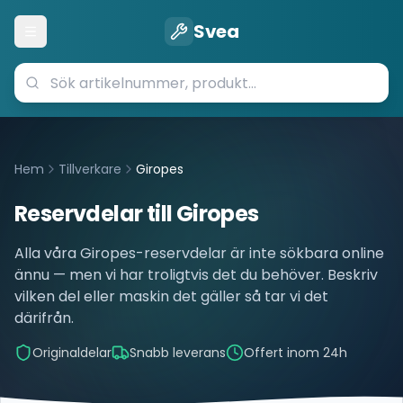
Svea
Öppna meny
Hem
Tillverkare
Giropes
Reservdelar till
Giropes
Alla våra
Giropes
-reservdelar är inte sökbara online
ännu — men vi har troligtvis det du behöver. Beskriv
vilken del eller maskin det gäller så tar vi det
därifrån.
Originaldelar
Snabb leverans
Offert inom 24h