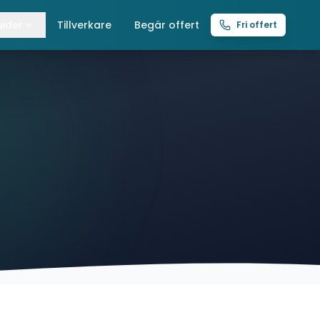
ider
Tillverkare
Begär offert
Fri offert
lla guider
raverser
ättingtelfrar
intelfrar