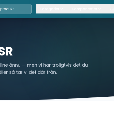
Kategorier
Komponenter
Gu
Travers
Våra komponenter
A
Kättingtelfrar
Övrig lyftanordning
T
Lintelfrar
K
SR
Industriportar
L
line ännu — men vi har troligtvis det du
Truckar
ler så tar vi det därifrån.
Hissar
Processindustri
Lyftbord
Övrigt