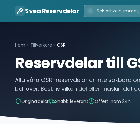
Svea Reservdelar
Hem
Tillverkare
GSR
Reservdelar till
G
Alla våra
GSR
-reservdelar är inte sökbara on
behöver. Beskriv vilken del eller maskin det gäl
Originaldelar
Snabb leverans
Offert inom 24h