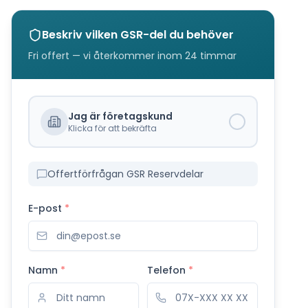
Beskriv vilken
GSR
-del du behöver
Fri offert — vi återkommer inom 24 timmar
Jag är företagskund
Klicka för att bekräfta
Offertförfrågan GSR Reservdelar
E-post
*
Namn
*
Telefon
*