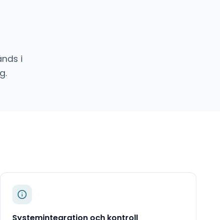
nds i
g.
Systemintegration och kontroll