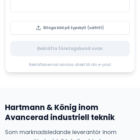
Bifoga bild på typskylt (valfritt)
Bekräfta företagskund ovan
Bekräftelsemail skickas direkt till din e-post
Hartmann & König
inom
Avancerad industriell teknik
Som marknadsledande leverantör inom