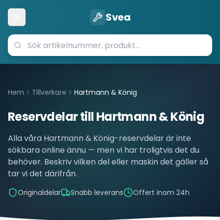
Svea
Öppna meny
Hem
Tillverkare
Hartmann & König
Reservdelar till
Hartmann & König
Alla våra
Hartmann & König
-reservdelar är inte
sökbara online ännu — men vi har troligtvis det du
behöver. Beskriv vilken del eller maskin det gäller så
tar vi det därifrån.
Originaldelar
Snabb leverans
Offert inom 24h