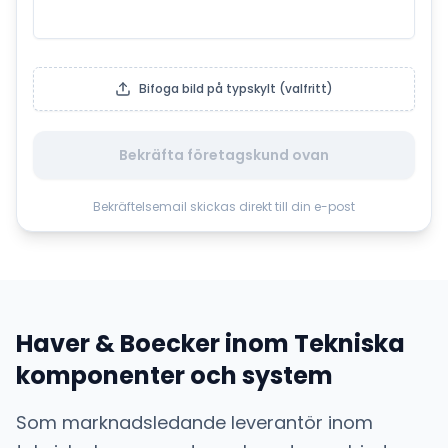
Bifoga bild på typskylt (valfritt)
Bekräfta företagskund ovan
Bekräftelsemail skickas direkt till din e-post
Haver & Boecker
inom
Tekniska
komponenter och system
Som marknadsledande leverantör inom