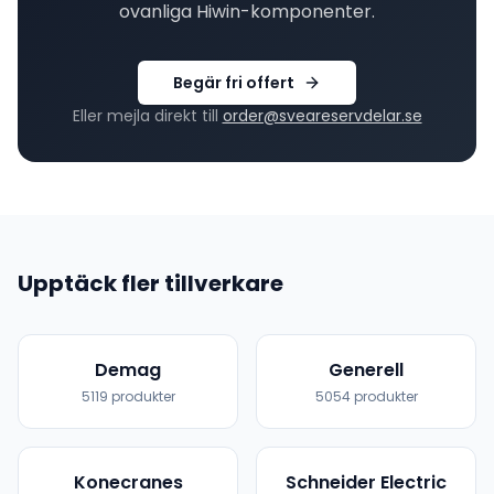
ovanliga
Hiwin
-komponenter.
Begär fri offert
Eller mejla direkt till
order@sveareservdelar.se
Upptäck fler tillverkare
Demag
Generell
5119
produkter
5054
produkter
Konecranes
Schneider Electric