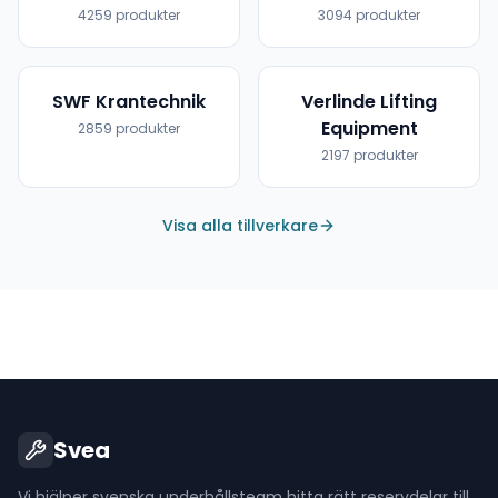
4259
produkter
3094
produkter
SWF Krantechnik
Verlinde Lifting
Equipment
2859
produkter
2197
produkter
Visa alla tillverkare
Svea
Vi hjälper svenska underhållsteam hitta rätt reservdelar till