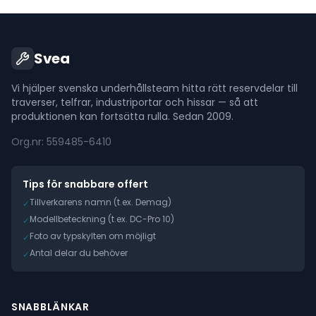
Svea
Vi hjälper svenska underhållsteam hitta rätt reservdelar till
traverser, telfrar, industriportar och hissar — så att
produktionen kan fortsätta rulla. Sedan 2009.
Org.nr: 559485-6410
Tips för snabbare offert
Tillverkarens namn (t.ex. Demag)
✓
Modellbeteckning (t.ex. DC-Pro 10)
✓
Foto av typskylten om möjligt
✓
Antal delar du behöver
✓
SNABBLÄNKAR