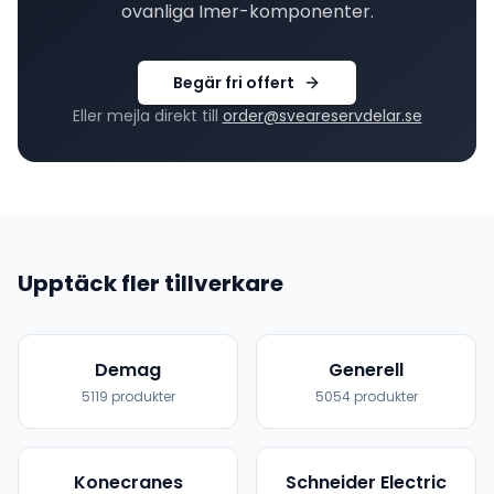
ovanliga
Imer
-komponenter.
Begär fri offert
Eller mejla direkt till
order@sveareservdelar.se
Upptäck fler tillverkare
Demag
Generell
5119
produkter
5054
produkter
Konecranes
Schneider Electric