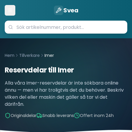
Svea
Öppna meny
Hem
Tillverkare
Imer
Reservdelar till
Imer
Alla våra
Imer
-reservdelar är inte sökbara online
ännu — men vi har troligtvis det du behöver. Beskriv
vilken del eller maskin det gäller så tar vi det
därifrån.
Originaldelar
Snabb leverans
Offert inom 24h