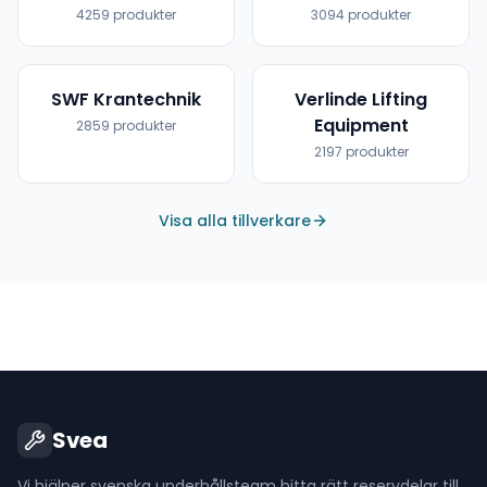
4259
produkter
3094
produkter
SWF Krantechnik
Verlinde Lifting
Equipment
2859
produkter
2197
produkter
Visa alla tillverkare
Svea
Vi hjälper svenska underhållsteam hitta rätt reservdelar till