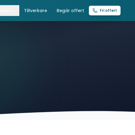
ider
Tillverkare
Begär offert
Fri offert
lla guider
raverser
ättingtelfrar
intelfrar