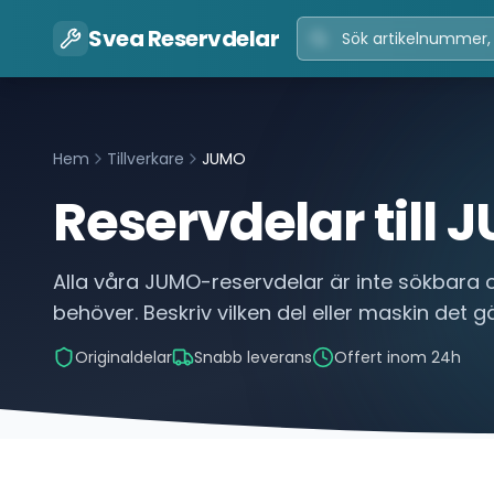
Svea Reservdelar
Hem
Tillverkare
JUMO
Reservdelar till
J
Alla våra
JUMO
-reservdelar är inte sökbara o
behöver. Beskriv vilken del eller maskin det gäl
Originaldelar
Snabb leverans
Offert inom 24h