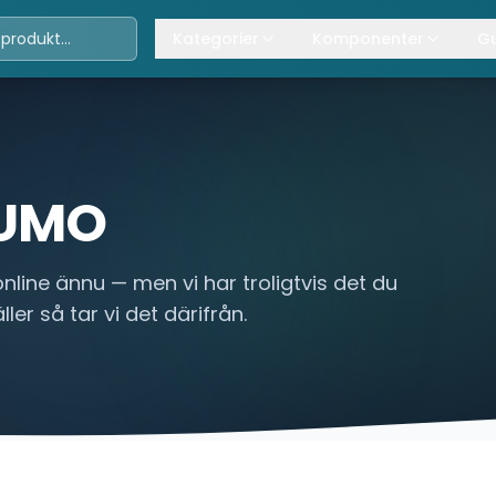
Kategorier
Komponenter
Gu
Travers
Våra komponenter
A
Kättingtelfrar
Övrig lyftanordning
T
Lintelfrar
K
UMO
Industriportar
L
nline ännu — men vi har troligtvis det du
Truckar
ler så tar vi det därifrån.
Hissar
Processindustri
Lyftbord
Övrigt