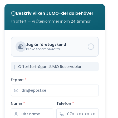
Beskriv vilken
JUMO
-del du behöver
Fri offert — vi återkommer inom 24 timmar
Jag är företagskund
Klicka för att bekräfta
Offertförfrågan JUMO Reservdelar
E-post
*
Namn
*
Telefon
*