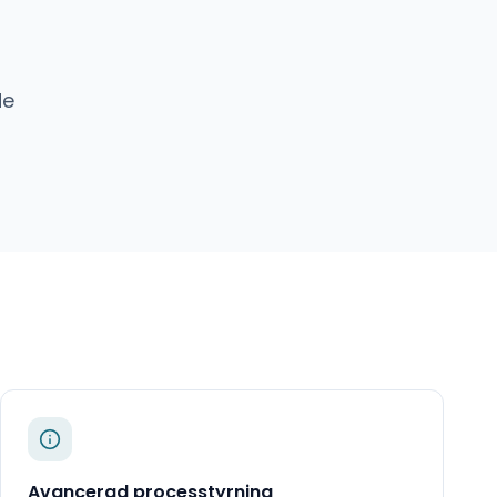
de
Avancerad processtyrning