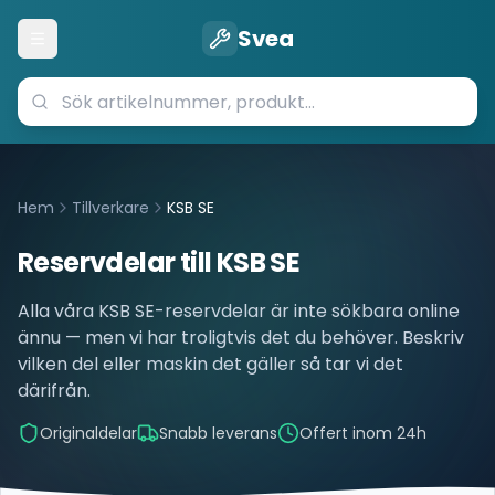
Svea
Öppna meny
Hem
Tillverkare
KSB SE
Reservdelar till
KSB SE
Alla våra
KSB SE
-reservdelar är inte sökbara online
ännu — men vi har troligtvis det du behöver. Beskriv
vilken del eller maskin det gäller så tar vi det
därifrån.
Originaldelar
Snabb leverans
Offert inom 24h