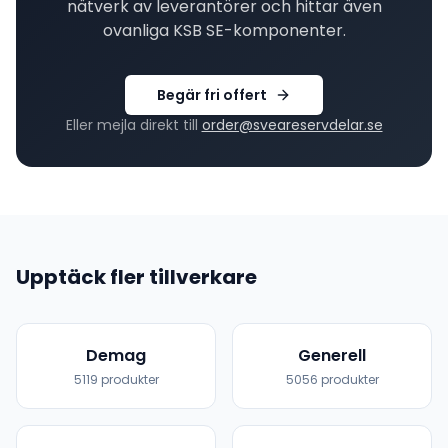
nätverk av leverantörer och hittar även
ovanliga
KSB SE
-komponenter.
Begär fri offert
Eller mejla direkt till
order@sveareservdelar.se
Upptäck fler tillverkare
Demag
Generell
5119
produkter
5056
produkter