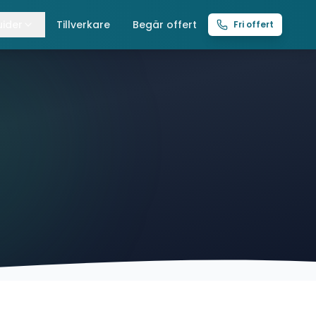
ider
Tillverkare
Begär offert
Fri offert
lla guider
raverser
ättingtelfrar
intelfrar