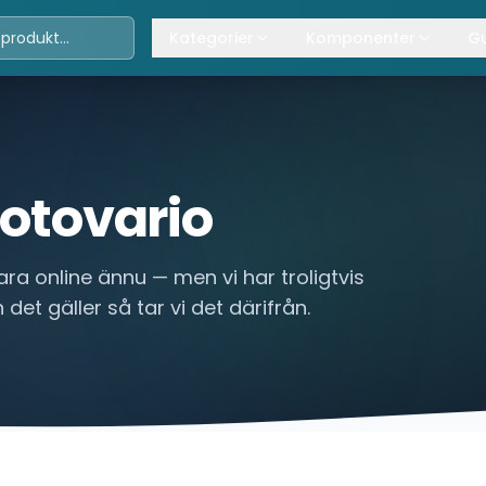
Kategorier
Komponenter
Gu
Travers
Våra komponenter
A
Kättingtelfrar
Övrig lyftanordning
T
Lintelfrar
K
otovario
Industriportar
L
ara online ännu — men vi har troligtvis
Truckar
 det gäller så tar vi det därifrån.
Hissar
Processindustri
Lyftbord
Övrigt