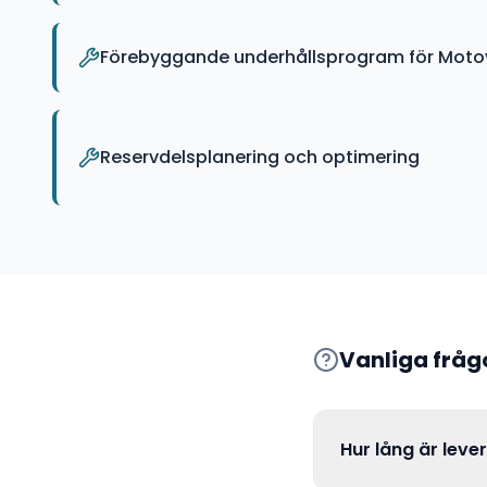
Förebyggande underhållsprogram för Motov
Reservdelsplanering och optimering
Vanliga frå
Hur lång är leve