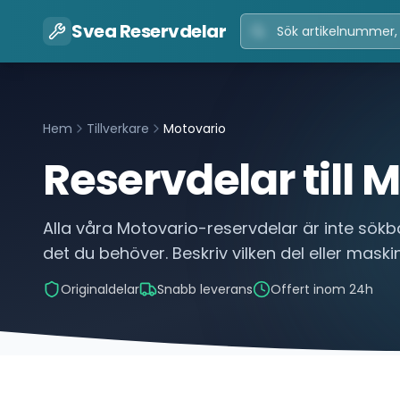
Svea Reservdelar
Hem
Tillverkare
Motovario
Reservdelar till
M
Alla våra
Motovario
-reservdelar är inte sökb
det du behöver. Beskriv vilken del eller maskin
Originaldelar
Snabb leverans
Offert inom 24h