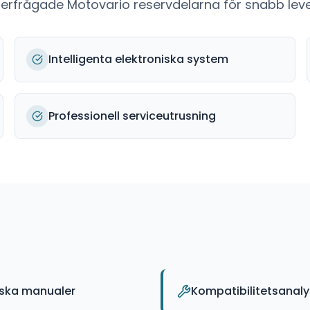
fterfrågade
Motovario
reservdelarna för snabb leve
Intelligenta elektroniska system
Professionell serviceutrusning
iska manualer
Kompatibilitetsanal