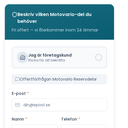
Beskriv vilken
Motovario
-del du
behöver
Fri offert — vi återkommer inom 24 timmar
Jag är företagskund
Klicka för att bekräfta
Offertförfrågan Motovario Reservdelar
E-post
*
Namn
*
Telefon
*