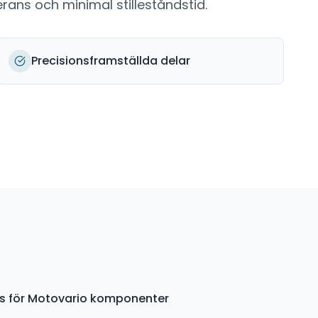
rans och minimal stilleståndstid.
Precisionsframställda delar
ys för Motovario komponenter