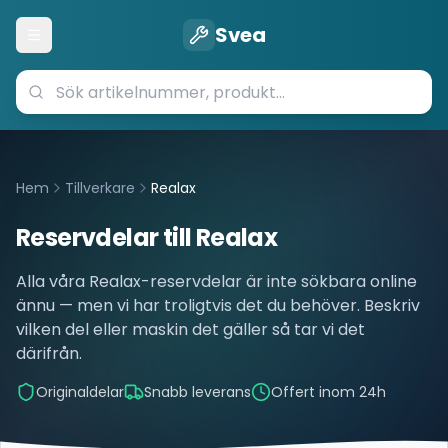
Svea
Öppna meny
Hem
Tillverkare
Realax
Reservdelar till
Realax
Alla våra
Realax
-reservdelar är inte sökbara online
ännu — men vi har troligtvis det du behöver. Beskriv
vilken del eller maskin det gäller så tar vi det
därifrån.
Originaldelar
Snabb leverans
Offert inom 24h