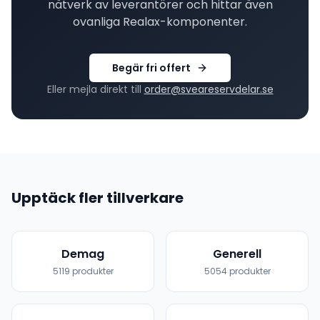
nätverk av leverantörer och hittar även
ovanliga
Realax
-komponenter.
Begär fri offert
Eller mejla direkt till
order@sveareservdelar.se
Upptäck fler tillverkare
Demag
Generell
5119
produkter
5054
produkter