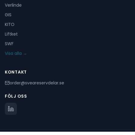
Verlinde
GIS
KITO
Liftket
SWF
Visa alla →
KONTAKT
order@sveareservdelar.se
FÖLJ OSS