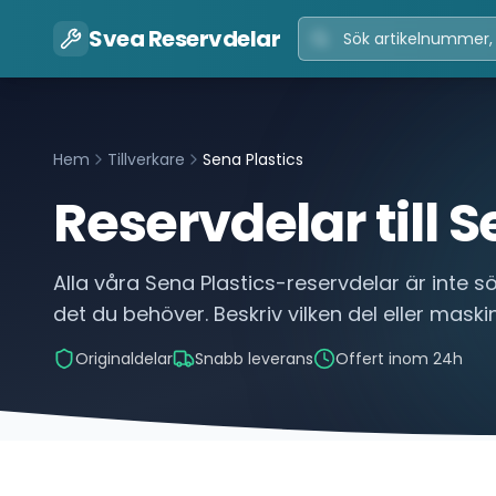
Svea Reservdelar
Hem
Tillverkare
Sena Plastics
Reservdelar till
S
Alla våra
Sena Plastics
-reservdelar är inte s
det du behöver. Beskriv vilken del eller maskin
Originaldelar
Snabb leverans
Offert inom 24h