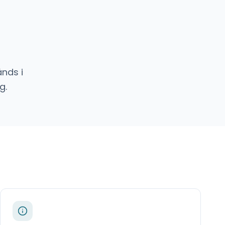
nds i
g.