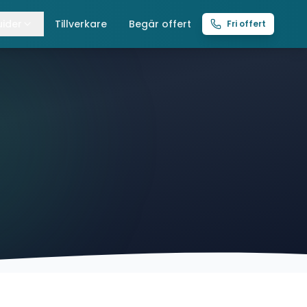
ider
Tillverkare
Begär offert
Fri offert
lla guider
raverser
ättingtelfrar
intelfrar