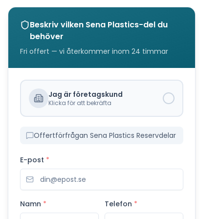
Beskriv vilken
Sena Plastics
-del du
behöver
Fri offert — vi återkommer inom 24 timmar
Jag är företagskund
Klicka för att bekräfta
Offertförfrågan Sena Plastics Reservdelar
E-post
*
Namn
*
Telefon
*