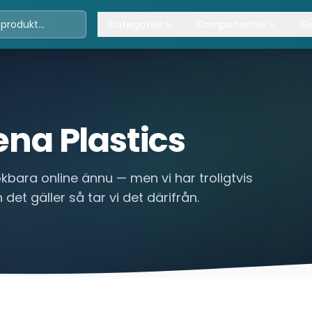
Kategorier
Komponenter
Gu
Travers
Våra komponenter
A
Kättingtelfrar
Övrig lyftanordning
T
Lintelfrar
K
ena Plastics
Industriportar
L
ökbara online ännu — men vi har troligtvis
Truckar
 det gäller så tar vi det därifrån.
Hissar
Processindustri
Lyftbord
Övrigt