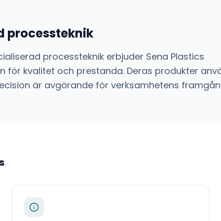
d processteknik
ialiserad processteknik
erbjuder
Sena Plastics
 för kvalitet och prestanda. Deras produkter anvä
ch precision är avgörande för verksamhetens framgån
s