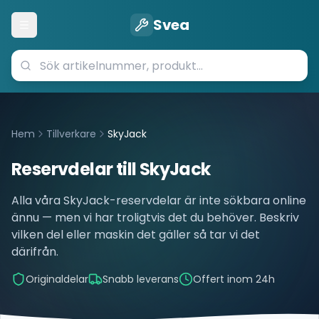
Svea
Öppna meny
Hem
Tillverkare
SkyJack
Reservdelar till
SkyJack
Alla våra
SkyJack
-reservdelar är inte sökbara online
ännu — men vi har troligtvis det du behöver. Beskriv
vilken del eller maskin det gäller så tar vi det
därifrån.
Originaldelar
Snabb leverans
Offert inom 24h