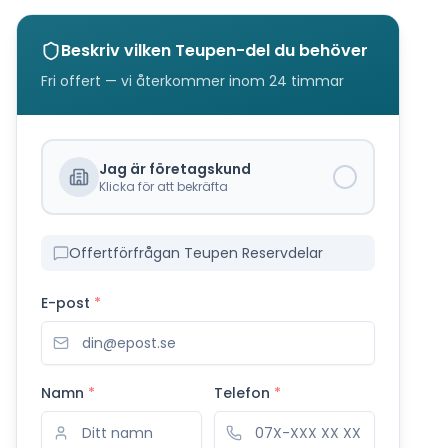
Beskriv vilken
Teupen
-del du behöver
Fri offert — vi återkommer inom 24 timmar
Jag är företagskund
Klicka för att bekräfta
Offertförfrågan Teupen Reservdelar
E-post
*
Namn
*
Telefon
*