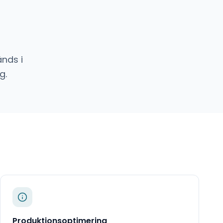
nds i
g.
Produktionsoptimering