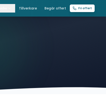
ider
Tillverkare
Begär offert
Fri offert
lla guider
raverser
ättingtelfrar
intelfrar