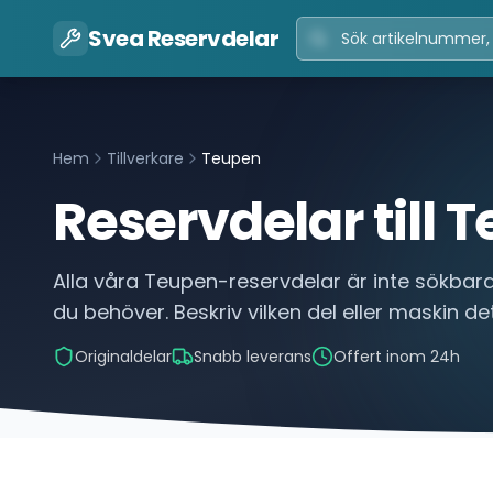
Svea Reservdelar
Hem
Tillverkare
Teupen
Reservdelar till
T
Alla våra
Teupen
-reservdelar är inte sökbara
du behöver. Beskriv vilken del eller maskin det
Originaldelar
Snabb leverans
Offert inom 24h