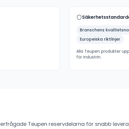
Säkerhetsstandard
Branschens kvalitetsn
Europeiska riktlinjer
Alla
Teupen
produkter uppf
för industrin.
fterfrågade
Teupen
reservdelarna för snabb leveran