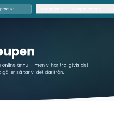
Kategorier
Komponenter
Gu
Travers
Våra komponenter
A
Kättingtelfrar
Övrig lyftanordning
T
Lintelfrar
K
eupen
Industriportar
L
 online ännu — men vi har troligtvis det
Truckar
 gäller så tar vi det därifrån.
Hissar
Processindustri
Lyftbord
Övrigt