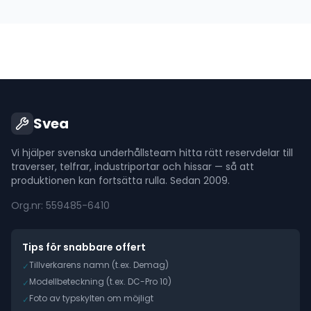
Svea
Vi hjälper svenska underhållsteam hitta rätt reservdelar till
traverser, telfrar, industriportar och hissar — så att
produktionen kan fortsätta rulla. Sedan 2009.
Org.nr: 559485-6410
Tips för snabbare offert
Tillverkarens namn (t.ex. Demag)
✓
Modellbeteckning (t.ex. DC-Pro 10)
✓
Foto av typskylten om möjligt
✓