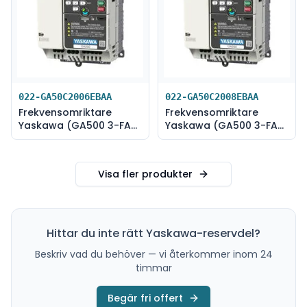
022-GA50C2006EBAA
022-GA50C2008EBAA
Frekvensomriktare
Frekvensomriktare
Yaskawa (GA500 3-FAS
Yaskawa (GA500 3-FAS
230V-1,1 kW)
230V-1,1 kW)
Visa fler produkter
Hittar du inte rätt
Yaskawa
-reservdel?
Beskriv vad du behöver — vi återkommer inom 24
timmar
Begär fri offert