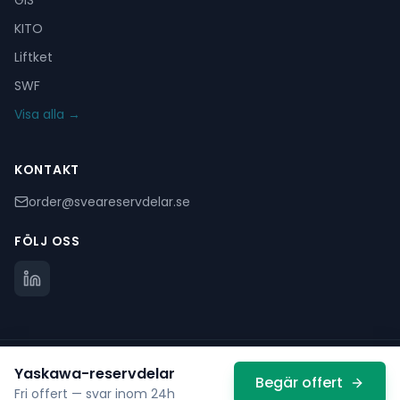
GIS
KITO
Liftket
SWF
Visa alla →
KONTAKT
order@sveareservdelar.se
FÖLJ OSS
©
2025
Svea Reservdelar. Alla rättigheter förbehållna.
Yaskawa
-reservdelar
Begär offert
Kontakta oss
Fri offert — svar inom 24h