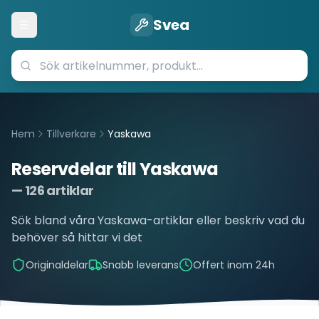
Svea
Öppna meny
Hem
Tillverkare
Yaskawa
Reservdelar till
Yaskawa
—
126
artiklar
Sök bland våra
Yaskawa
-artiklar eller beskriv vad du
behöver så hittar vi det
Originaldelar
Snabb leverans
Offert inom 24h