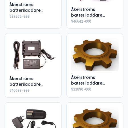
Åkerströms
Åkerströms
batteriladdare
batteriladdare
933259-000
933259-000
946642-000
946642-000
Åkerströms
Åkerströms
batteriladdare
batteriladdare
933890-000
946638-000
933890-000
946638-000