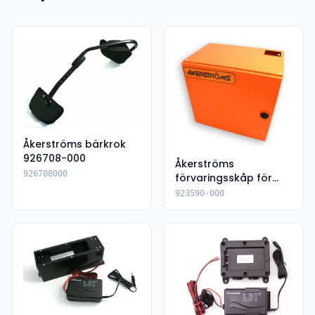
Åkerströms bärkrok
926708-000
Åkerströms
926708000
förvaringsskåp för
radiosändare
923590-000
923590-000