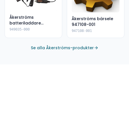
Åkerströms
Åkerströms bärsele
batteriladdare
947108-001
949035-000
949035-000
947108-001
Se alla Åkerströms-produkter