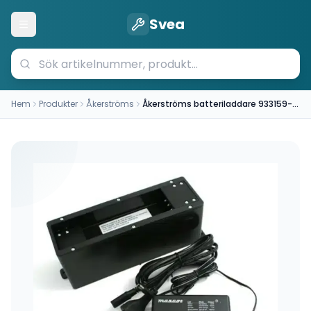
Svea
Öppna meny
Hem
Produkter
Åkerströms
Åkerströms batteriladdare 933159-000