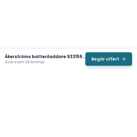
Åkerströms batteriladdare 933159-000
Begär offert
Svar inom 24 timmar
Svea