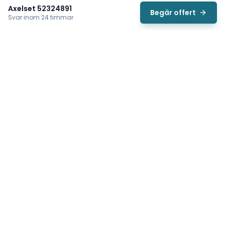
Axelset 52324891
Begär offert
Svar inom 24 timmar
Svea
Vi hjälper svenska underhållsteam hitta rätt reservdelar till
traverser, telfrar, industriportar och hissar — så att
produktionen kan fortsätta rulla. Sedan 2009.
Org.nr: 559485-6410
Tips för snabbare offert