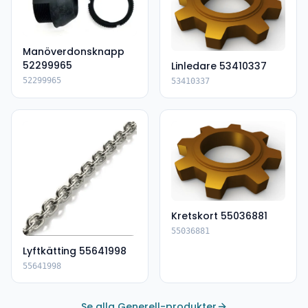
Manöverdonsknapp
52299965
Linledare 53410337
52299965
53410337
Kretskort 55036881
55036881
Lyftkätting 55641998
55641998
Se alla Generell-produkter