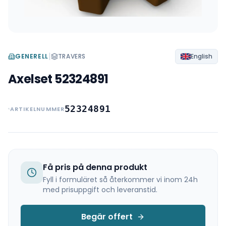
|
GENERELL
TRAVERS
English
Axelset 52324891
52324891
ARTIKELNUMMER
Få pris på denna produkt
Fyll i formuläret så återkommer vi inom 24h
med prisuppgift och leveranstid.
Begär offert